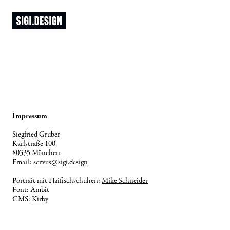
Impressum
Siegfried Gruber
Karlstraße 100
80335 München
Email:
servus@sigi.design
Portrait mit Haifischschuhen:
Mike Schneider
Font:
Ambit
CMS:
Kirby